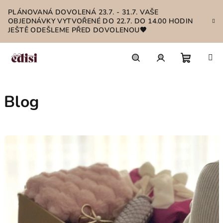
Přejít
PLÁNOVANÁ DOVOLENÁ 23.7. - 31.7. VAŠE
na
OBJEDNÁVKY VYTVOŘENÉ DO 22.7. DO 14.00 HODIN
obsah
JEŠTĚ ODEŠLEME PŘED DOVOLENOU🤎
Nákupn
Hledat
Přihlášení
Blog
košík
V
ý
p
i
s
č
l