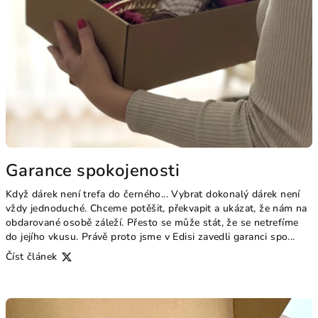
á
n
k
ů
Garance spokojenosti
Když dárek není trefa do černého... Vybrat dokonalý dárek není
vždy jednoduché. Chceme potěšit, překvapit a ukázat, že nám na
obdarované osobě záleží. Přesto se může stát, že se netrefíme
do jejího vkusu. Právě proto jsme v Edisi zavedli garanci spo...
Číst článek