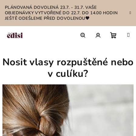
Přejít
PLÁNOVANÁ DOVOLENÁ 23.7. - 31.7. VAŠE
na
OBJEDNÁVKY VYTVOŘENÉ DO 22.7. DO 14.00 HODIN
obsah
JEŠTĚ ODEŠLEME PŘED DOVOLENOU🤎
Nákupn
Hledat
Přihlášení
Nosit vlasy rozpuštěné nebo
košík
v culíku?