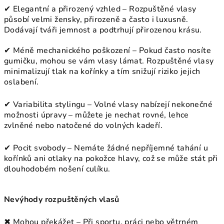
✔ Elegantní a přirozený vzhled – Rozpuštěné vlasy
působí velmi žensky, přirozeně a často i luxusně.
Dodávají tváři jemnost a podtrhují přirozenou krásu.
✔ Méně mechanického poškození – Pokud často nosíte
gumičku, mohou se vám vlasy lámat. Rozpuštěné vlasy
minimalizují tlak na kořínky a tím snižují riziko jejich
oslabení.
✔ Variabilita stylingu – Volné vlasy nabízejí nekonečné
možnosti úpravy – můžete je nechat rovné, lehce
zvlněné nebo natočené do volných kadeří.
✔ Pocit svobody – Nemáte žádné nepříjemné tahání u
kořínků ani otlaky na pokožce hlavy, což se může stát při
dlouhodobém nošení culíku.
Nevýhody rozpuštěných vlasů
✖ Mohou překážet – Při sportu, práci nebo větrném