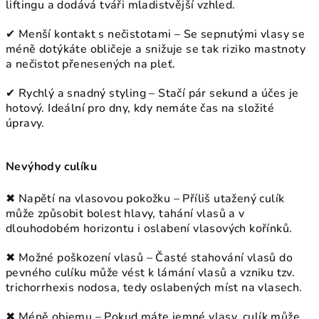
liftingu a dodává tváři mladistvější vzhled.
✔ Menší kontakt s nečistotami – Se sepnutými vlasy se
méně dotýkáte obličeje a snižuje se tak riziko mastnoty
a nečistot přenesených na pleť.
✔ Rychlý a snadný styling – Stačí pár sekund a účes je
hotový. Ideální pro dny, kdy nemáte čas na složité
úpravy.
Nevýhody culíku
✖ Napětí na vlasovou pokožku – Příliš utažený culík
může způsobit bolest hlavy, tahání vlasů a v
dlouhodobém horizontu i oslabení vlasových kořínků.
✖ Možné poškození vlasů – Časté stahování vlasů do
pevného culíku může vést k lámání vlasů a vzniku tzv.
trichorrhexis nodosa, tedy oslabených míst na vlasech.
✖ Méně objemu – Pokud máte jemné vlasy, culík může