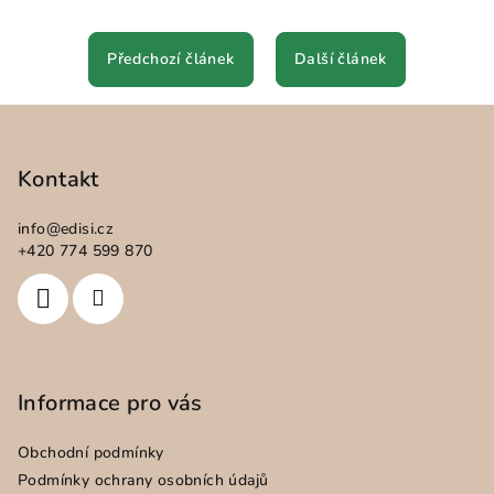
Předchozí článek
Další článek
Z
á
p
Kontakt
a
info
@
edisi.cz
t
+420 774 599 870
í
Informace pro vás
Obchodní podmínky
Podmínky ochrany osobních údajů