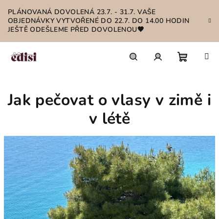
Přejít
PLÁNOVANÁ DOVOLENÁ 23.7. - 31.7. VAŠE
na
OBJEDNÁVKY VYTVOŘENÉ DO 22.7. DO 14.00 HODIN
obsah
JEŠTĚ ODEŠLEME PŘED DOVOLENOU🤎
Nákupn
Hledat
Přihlášení
Jak pečovat o vlasy v zimě i
košík
v létě