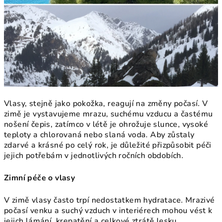
Vlasy, stejně jako pokožka, reagují na změny počasí. V
zimě je vystavujeme mrazu, suchému vzducu a častému
nošení čepis, zatímco v létě je ohrožuje slunce, vysoké
teploty a chlorovaná nebo slaná voda. Aby zůstaly
zdarvé a krásné po celý rok, je důležité přizpůsobit péči
jejich potřebám v jednotlivých ročních obdobích.
Zimní péče o vlasy
V zimě vlasy často trpí nedostatkem hydratace. Mrazivé
počasí venku a suchý vzduch v interiérech mohou vést k
jejich lámání, krepatění a celkové ztrátě lesku.