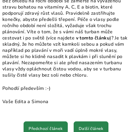
Bez ohledu na roční období se zaměřte na vyváženou
stravu bohatou na vitamíny A, C, E a biotin, které
podporují zdravý růst vlasů. Pravidelně zastřihujte
konečky, abyste předešli třepení. Péče o vlasy podle
ročního období není složitá, vyžaduje však trochu
plánování. Víte o tom, že s vámi náš turban může
cestovat i po světě (více najdete
v tomto článku
)? Je tak
skladný, že ho můžete vzít kamkoli sebou a pokud vám
například po plavání v moři vadí úplně mokré vlasy,
můžete si ho klidně nasadit k plavkám i při slunění po
plavání. Nezapomeňte si ale před nasazením turbanu
vlasy vždy opláchnout čistou vodou, aby se v turbanu
sušily čisté vlasy bez soli nebo chloru.
Pohodlí především :-)
Vaše Edita a Simona
Předchozí článek
Další článek