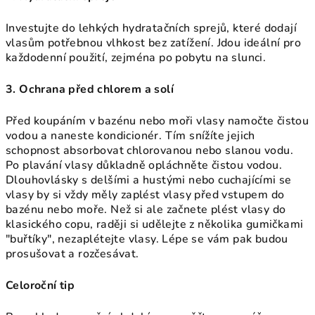
Investujte do lehkých hydratačních sprejů, které dodají
vlasům potřebnou vlhkost bez zatížení. Jdou ideální pro
každodenní použití, zejména po pobytu na slunci.
3. Ochrana před chlorem a solí
Před koupáním v bazénu nebo moři vlasy namočte čistou
vodou a naneste kondicionér. Tím snížíte jejich
schopnost absorbovat chlorovanou nebo slanou vodu.
Po plavání vlasy důkladně opláchněte čistou vodou.
Dlouhovlásky s delšími a hustými nebo cuchajícími se
vlasy by si vždy měly zaplést vlasy před vstupem do
bazénu nebo moře. Než si ale začnete plést vlasy do
klasického copu, raději si udělejte z několika gumičkami
"buřtíky", nezaplétejte vlasy. Lépe se vám pak budou
prosušovat a rozčesávat.
Celoroční tip