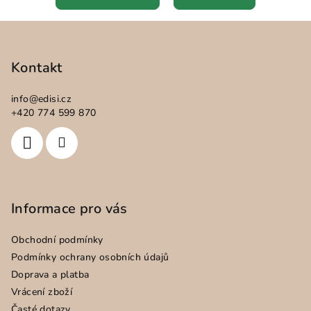
Z
á
p
Kontakt
a
info
@
edisi.cz
t
+420 774 599 870
í
Informace pro vás
Obchodní podmínky
Podmínky ochrany osobních údajů
Doprava a platba
Vrácení zboží
Časté dotazy