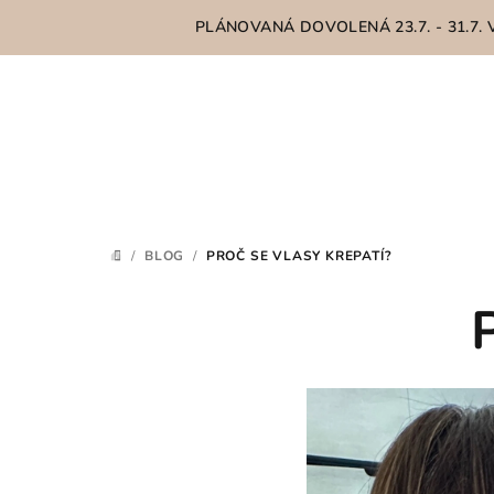
Přejít
PLÁNOVANÁ DOVOLENÁ 23.7. - 31.7.
na
obsah
/
BLOG
/
PROČ SE VLASY KREPATÍ?
DOMŮ