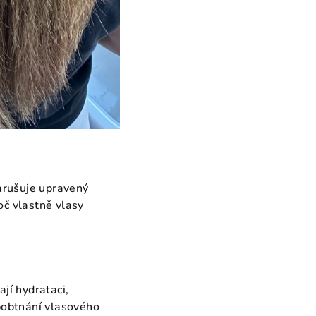
arušuje upravený
oč vlastně vlasy
ají hydrataci,
bobtnání vlasového