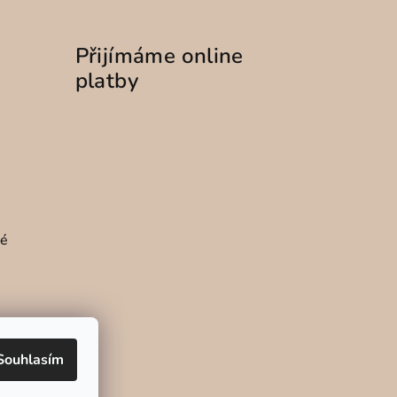
Přijímáme online
platby
é
Souhlasím