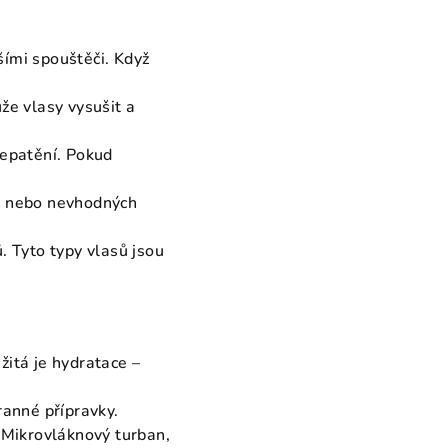
šími spouštěči. Když
že vlasy vysušit a
repatění. Pokud
.
ů nebo nevhodných
ů. Tyto typy vlasů jsou
žitá je hydratace –
ranné přípravky.
 Mikrovláknový turban,