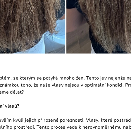
oblém, se kterým se potýká mnoho žen. Tento jev nejenže n
 známkou toho, že naše vlasy nejsou v optimální kondici. Pr
žeme dělat?
ní vlasů?
vším kvůli jejich přirozené poréznosti. Vlasy, které postrád
kolního prostředí. Tento proces vede k nerovnoměrnému na