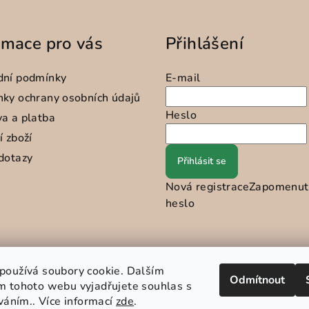
rmace pro vás
Přihlášení
dní podmínky
E-mail
ky ochrany osobních údajů
Heslo
a a platba
í zboží
dotazy
Přihlásit se
Nová registrace
Zapomenut
heslo
používá soubory cookie. Dalším
Odmítnout
m tohoto webu vyjadřujete souhlas s
íváním.. Více informací
zde
.