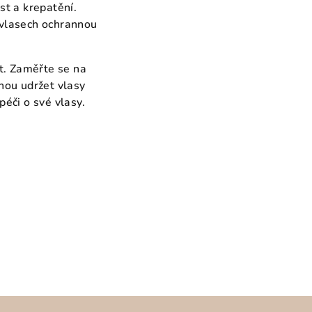
st a krepatění.
a vlasech ochrannou
t. Zaměřte se na
hou udržet vlasy
éči o své vlasy.