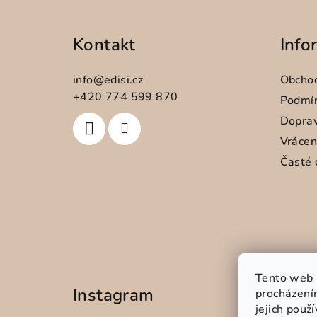
á
Kontakt
Info
p
a
info
@
edisi.cz
Obcho
t
+420 774 599 870
Podmín
Doprav
í
Vrácen
Časté 
Tento web 
Instagram
procházení
jejich použ