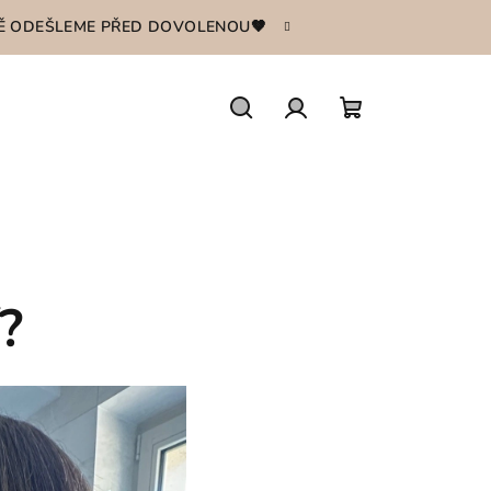
ŠTĚ ODEŠLEME PŘED DOVOLENOU🤎
Hledat
Přihlášení
Nákupní
košík
?