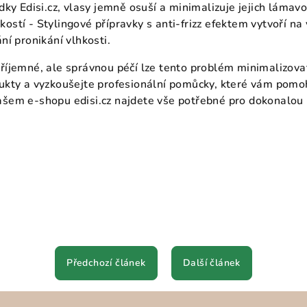
ídky Edisi.cz, vlasy jemně osuší a minimalizuje jejich lámavo
ostí - Stylingové přípravky s anti-frizz efektem vytvoří n
ání pronikání vlhkosti.
příjemné, ale správnou péčí lze tento problém minimalizova
dukty a vyzkoušejte profesionální pomůcky, které vám pomo
ašem e-shopu edisi.cz najdete vše potřebné pro dokonalou p
Předchozí článek
Další článek