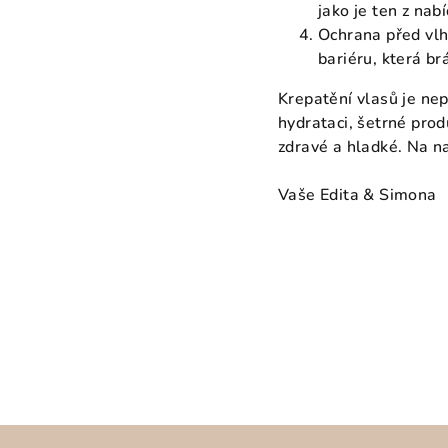
jako je ten z nab
Ochrana před vlhk
bariéru, která br
Krepatění vlasů je ne
hydrataci, šetrné pro
zdravé a hladké. Na n
Vaše Edita & Simona
Z