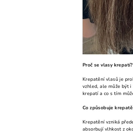
Proč se vlasy krepatí?
Krepatění vlasů je pr
vzhled, ale může být i
krepatí a co s tím mů
Co způsobuje krepatě
Krepatění vzniká přede
absorbují vlhkost z o