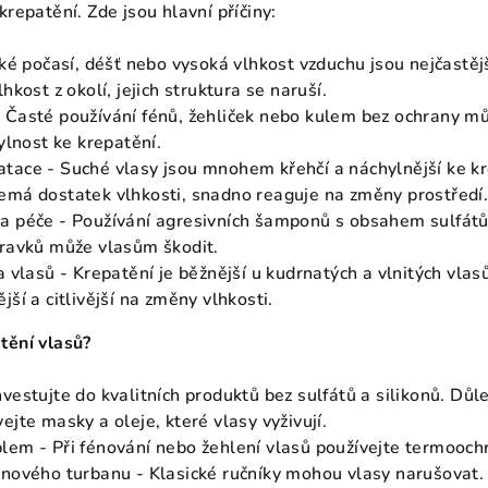
krepatění. Zde jsou hlavní příčiny:
hké počasí, déšť nebo vysoká vlhkost vzduchu jsou nejčastěj
hkost z okolí, jejich struktura se naruší.
 Časté používání fénů, žehliček nebo kulem bez ochrany mů
hylnost ke krepatění.
tace - Suché vlasy jsou mnohem křehčí a náchylnější ke k
emá dostatek vlhkosti, snadno reaguje na změny prostředí
 a péče - Používání agresivních šamponů s obsahem sulfát
pravků může vlasům škodit.
a vlasů - Krepatění je běžnější u kudrnatých a vlnitých vlas
jší a citlivější na změny vlhkosti.
tění vlasů?
vestujte do kvalitních produktů bez sulfátů a silikonů. Důle
ejte masky a oleje, které vlasy vyživují.
lem - Při fénování nebo žehlení vlasů používejte termooch
knového turbanu - Klasické ručníky mohou vlasy narušovat.