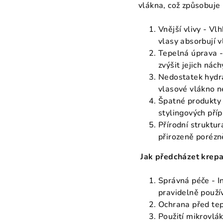
vlákna, což způsobuje 
Vnější vlivy - Vl
vlasy absorbují vl
Tepelná úprava -
zvýšit jejich nác
Nedostatek hydra
vlasové vlákno n
Špatné produkty
stylingových pří
Přírodní struktur
přirozeně porézně
Jak předcházet krepa
Správná péče - In
pravidelně použív
Ochrana před tep
Použití mikrovlá