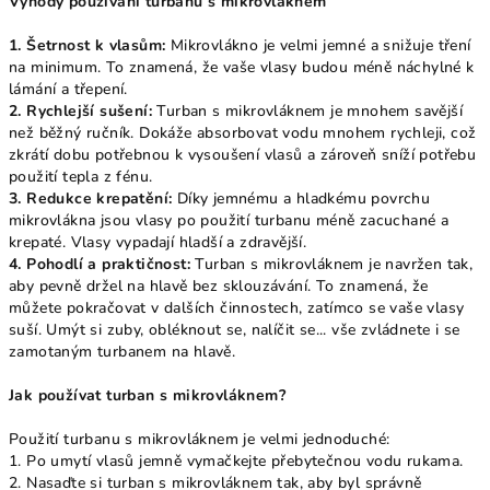
Výhody používání turbanu s mikrovláknem
1. Šetrnost k vlasům:
Mikrovlákno je velmi jemné a snižuje tření
na minimum. To znamená, že vaše vlasy budou méně náchylné k
lámání a třepení.
2. Rychlejší sušení:
Turban s mikrovláknem je mnohem savější
než běžný ručník. Dokáže absorbovat vodu mnohem rychleji, což
zkrátí dobu potřebnou k vysoušení vlasů a zároveň sníží potřebu
použití tepla z fénu.
3. Redukce krepatění:
Díky jemnému a hladkému povrchu
mikrovlákna jsou vlasy po použití turbanu méně zacuchané a
krepaté. Vlasy vypadají hladší a zdravější.
4. Pohodlí a praktičnost:
Turban s mikrovláknem je navržen tak,
aby pevně držel na hlavě bez sklouzávání. To znamená, že
můžete pokračovat v dalších činnostech, zatímco se vaše vlasy
suší. Umýt si zuby, obléknout se, nalíčit se... vše zvládnete i se
zamotaným turbanem na hlavě.
Jak používat turban s mikrovláknem?
Použití turbanu s mikrovláknem je velmi jednoduché:
1. Po umytí vlasů jemně vymačkejte přebytečnou vodu rukama.
2. Nasaďte si turban s mikrovláknem tak, aby byl správně