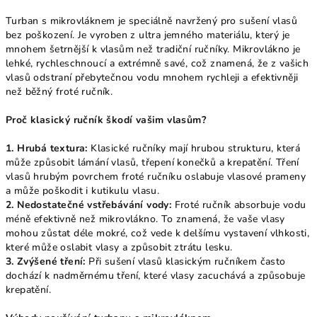
Turban s mikrovláknem je speciálně navržený pro sušení vlasů
bez poškození. Je vyroben z ultra jemného materiálu, který je
mnohem šetrnější k vlasům než tradiční ručníky. Mikrovlákno je
lehké, rychleschnoucí a extrémně savé, což znamená, že z vašich
vlasů odstraní přebytečnou vodu mnohem rychleji a efektivněji
než běžný froté ručník.
Proč klasický ručník škodí vašim vlasům?
1. Hrubá textura:
Klasické ručníky mají hrubou strukturu, která
může způsobit lámání vlasů, třepení konečků a krepatění. Tření
vlasů hrubým povrchem froté ručníku oslabuje vlasové prameny
a může poškodit i kutikulu vlasu.
2. Nedostatečné vstřebávání vody:
Froté ručník absorbuje vodu
méně efektivně než mikrovlákno. To znamená, že vaše vlasy
mohou zůstat déle mokré, což vede k delšímu vystavení vlhkosti,
které může oslabit vlasy a způsobit ztrátu lesku.
3. Zvýšené tření:
Při sušení vlasů klasickým ručníkem často
dochází k nadměrnému tření, které vlasy zacuchává a způsobuje
krepatění.