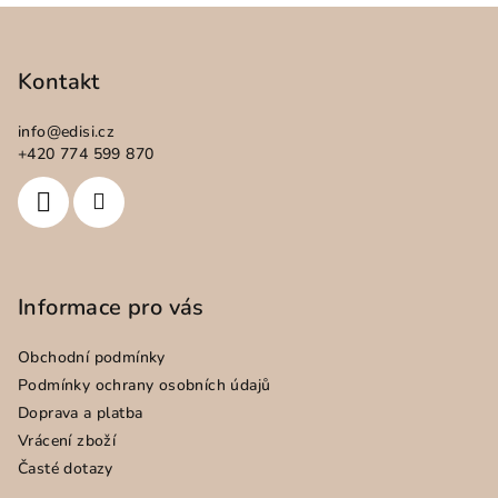
Z
á
p
Kontakt
a
info
@
edisi.cz
t
+420 774 599 870
í
Informace pro vás
Obchodní podmínky
Podmínky ochrany osobních údajů
Doprava a platba
Vrácení zboží
Časté dotazy