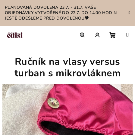
Přejít
PLÁNOVANÁ DOVOLENÁ 23.7. - 31.7. VAŠE
na
OBJEDNÁVKY VYTVOŘENÉ DO 22.7. DO 14.00 HODIN
obsah
JEŠTĚ ODEŠLEME PŘED DOVOLENOU🤎
Nákupn
Hledat
Přihlášení
Ručník na vlasy versus
košík
turban s mikrovláknem