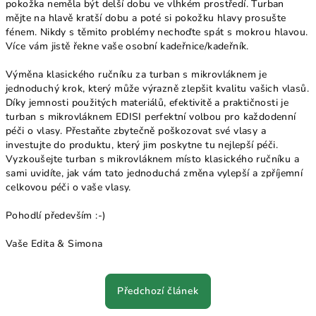
pokožka neměla být delší dobu ve vlhkém prostředí. Turban
mějte na hlavě kratší dobu a poté si pokožku hlavy prosušte
fénem. Nikdy s těmito problémy nechoďte spát s mokrou hlavou.
Více vám jistě řekne vaše osobní kadeřnice/kadeřník.
Výměna klasického ručníku za turban s mikrovláknem je
jednoduchý krok, který může výrazně zlepšit kvalitu vašich vlasů.
Díky jemnosti použitých materiálů, efektivitě a praktičnosti je
turban s mikrovláknem EDISI perfektní volbou pro každodenní
péči o vlasy. Přestaňte zbytečně poškozovat své vlasy a
investujte do produktu, který jim poskytne tu nejlepší péči.
Vyzkoušejte turban s mikrovláknem místo klasického ručníku a
sami uvidíte, jak vám tato jednoduchá změna vylepší a zpříjemní
celkovou péči o vaše vlasy.
Pohodlí především :-)
Vaše Edita & Simona
Předchozí článek