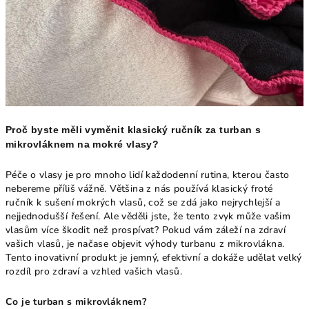
Proč byste měli vyměnit klasický ručník za turban s
mikrovláknem na mokré vlasy?
Péče o vlasy je pro mnoho lidí každodenní rutina, kterou často
nebereme příliš vážně. Většina z nás používá klasický froté
ručník k sušení mokrých vlasů, což se zdá jako nejrychlejší a
nejjednodušší řešení. Ale věděli jste, že tento zvyk může vašim
vlasům více škodit než prospívat? Pokud vám záleží na zdraví
vašich vlasů, je načase objevit výhody turbanu z mikrovlákna.
Tento inovativní produkt je jemný, efektivní a dokáže udělat velký
rozdíl pro zdraví a vzhled vašich vlasů.
Co je turban s mikrovláknem?