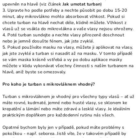
upevněn na hlavě (viz článek
Jak umotat turban
)
3. Upravte ho podle potřeby a nechte působit po dobu 15-20
minut, aby mikrovlákno mohlo absorbovat vlhkost. Pokud si
chcete turban na hlavě nechat déle, klidně můžete. Vlhkost z
vlasů už se vsákla do mikrovlákna a vaše vlasy nejsou ohroženy.
4. Poté turban sundejte a nechte vlasy přirozeně doschnout
nebo je jemně dosušte fénem, jak jste zvyklé.
5. Pokud používáte masku na vlasy, můžete ji aplikovat na vlasy,
jak jste zvyklé a turban si nasadit až na masku. V tomto případě
se vám maska krásně vstřebá a vy po dobu aplikace masky
můžete v klidu vykonávat všechny činnosti s naším turbanem na
hlavě, aniž byste se omezovaly.
Pro koho je turban s mikrovláknem vhodný?
Turban s mikrovláknem je vhodný pro všechny typy vlasů – ať už
máte rovné, kudrnaté, jemné nebo husté vlasy, se sklonem ke
krepatění a lámání nebo máte zdravé a lesklé vlasy. Je ideálním
praktickým doplňkem pro každodenní rutinu nás všech.
Opatrné bychom byly jen v případě, pokud máte problémy s
pokožkou - např. seborea. Jistě víte, že v takovém případě by