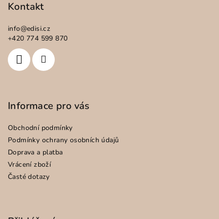
p
Kontakt
a
info
@
edisi.cz
t
+420 774 599 870
í
Informace pro vás
Obchodní podmínky
Podmínky ochrany osobních údajů
Doprava a platba
Vrácení zboží
Časté dotazy