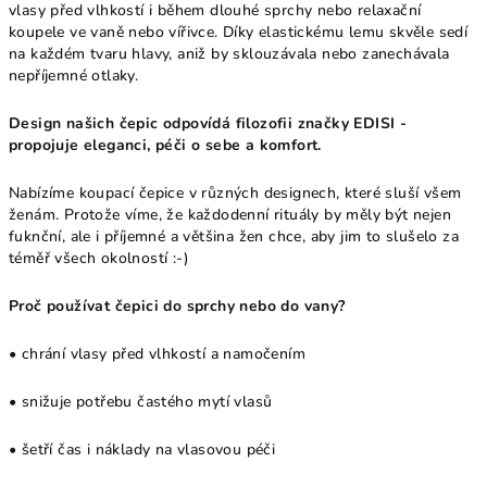
vlasy před vlhkostí i během dlouhé sprchy nebo relaxační
koupele ve vaně nebo vířivce. Díky elastickému lemu skvěle sedí
na každém tvaru hlavy, aniž by sklouzávala nebo zanechávala
nepříjemné otlaky.
Design našich čepic odpovídá filozofii značky EDISI -
propojuje eleganci, péči o sebe a komfort.
Nabízíme koupací čepice v různých designech, které sluší všem
ženám. Protože víme, že každodenní rituály by měly být nejen
fuknční, ale i příjemné a většina žen chce, aby jim to slušelo za
téměř všech okolností :-)
Proč používat čepici do sprchy nebo do vany?
• chrání vlasy před vlhkostí a namočením
• snižuje potřebu častého mytí vlasů
• šetří čas i náklady na vlasovou péči