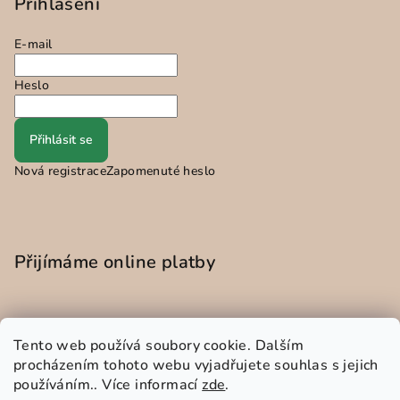
Přihlášení
E-mail
Heslo
Přihlásit se
Nová registrace
Zapomenuté heslo
Přijímáme online platby
Tento web používá soubory cookie. Dalším
procházením tohoto webu vyjadřujete souhlas s jejich
používáním.. Více informací
zde
.