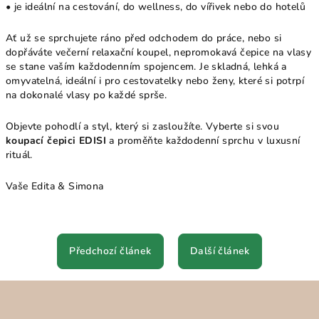
• je ideální na cestování, do wellness, do vířivek nebo do hotelů
Ať už se sprchujete ráno před odchodem do práce, nebo si
dopřáváte večerní relaxační koupel, nepromokavá čepice na vlasy
se stane vaším každodenním spojencem. Je skladná, lehká a
omyvatelná, ideální i pro cestovatelky nebo ženy, které si potrpí
na dokonalé vlasy po každé sprše.
Objevte pohodlí a styl, který si zasloužíte. Vyberte si svou
koupací čepici EDISI
a proměňte každodenní sprchu v luxusní
rituál.
Vaše Edita & Simona
Předchozí článek
Další článek
Z
á