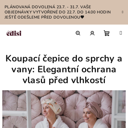
Přejít
PLÁNOVANÁ DOVOLENÁ 23.7. - 31.7. VAŠE
na
OBJEDNÁVKY VYTVOŘENÉ DO 22.7. DO 14.00 HODIN
obsah
JEŠTĚ ODEŠLEME PŘED DOVOLENOU🤎
Nákupn
Hledat
Přihlášení
Koupací čepice do sprchy a
košík
vany: Elegantní ochrana
vlasů před vlhkostí