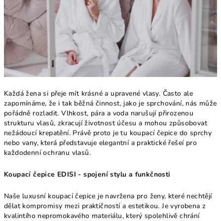
Každá žena si přeje mít krásné a upravené vlasy. Často ale
zapomínáme, že i tak běžná činnost, jako je sprchování, nás může
pořádně rozladit. Vlhkost, pára a voda narušují přirozenou
strukturu vlasů, zkracují životnost účesu a mohou způsobovat
nežádoucí krepatění. Právě proto je tu koupací čepice do sprchy
nebo vany, která představuje elegantní a praktické řešeí pro
každodenní ochranu vlasů.
Koupací čepice EDISI - spojení stylu a funkčnosti
Naše luxusní koupací čepice je navržena pro ženy, které nechtějí
dělat kompromisy mezi praktičností a estetikou. Je vyrobena z
kvalintího nepromokavého materiálu, který spolehlivě chrání