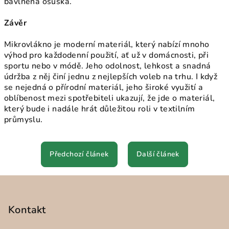
bavlněná osuška.
Závěr
Mikrovlákno je moderní materiál, který nabízí mnoho
výhod pro každodenní použití, ať už v domácnosti, při
sportu nebo v módě. Jeho odolnost, lehkost a snadná
údržba z něj činí jednu z nejlepších voleb na trhu. I když
se nejedná o přírodní materiál, jeho široké využití a
oblíbenost mezi spotřebiteli ukazují, že jde o materiál,
který bude i nadále hrát důležitou roli v textilním
průmyslu.
Předchozí článek
Další článek
Z
á
p
Kontakt
a