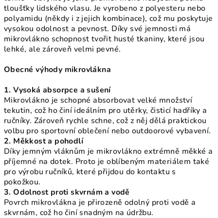
tloušťky lidského vlasu. Je vyrobeno z polyesteru nebo
polyamidu (někdy i z jejich kombinace), což mu poskytuje
vysokou odolnost a pevnost. Díky své jemnosti má
mikrovlákno schopnost tvořit husté tkaniny, které jsou
lehké, ale zároveň velmi pevné.
Obecné výhody mikrovlákna
1. Vysoká absorpce a sušení
Mikrovlákno je schopné absorbovat velké množství
tekutin, což ho činí ideálním pro utěrky, čisticí hadříky a
ručníky. Zároveň rychle schne, což z něj dělá praktickou
volbu pro sportovní oblečení nebo outdoorové vybavení.
2. Měkkost a pohodlí
Díky jemným vláknům je mikrovlákno extrémně měkké a
příjemné na dotek. Proto je oblíbeným materiálem také
pro výrobu ručníků, které přijdou do kontaktu s
pokožkou.
3. Odolnost proti skvrnám a vodě
Povrch mikrovlákna je přirozeně odolný proti vodě a
skvrnám, což ho činí snadným na údržbu.