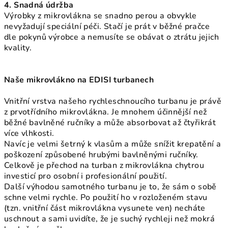
4. Snadná údržba
Výrobky z mikrovlákna se snadno perou a obvykle
nevyžadují speciální péči. Stačí je prát v běžné pračce
dle pokynů výrobce a nemusíte se obávat o ztrátu jejich
kvality.
Naše mikrovlákno na EDISI turbanech
Vnitřní vrstva našeho rychleschnoucího turbanu je právě
z prvotřídního mikrovlákna. Je mnohem účinnější než
běžné bavlněné ručníky a může absorbovat až čtyřikrát
více vlhkosti.
Navíc je velmi šetrný k vlasům a může snížit krepatění a
poškození způsobené hrubými bavlněnými ručníky.
Celkově je přechod na turban z mikrovlákna chytrou
investicí pro osobní i profesionální použití.
Další výhodou samotného turbanu je to, že sám o sobě
schne velmi rychle. Po použití ho v rozloženém stavu
(tzn. vnitřní část mikrovlákna vysunete ven) necháte
uschnout a sami uvidíte, že je suchý rychleji než mokrá