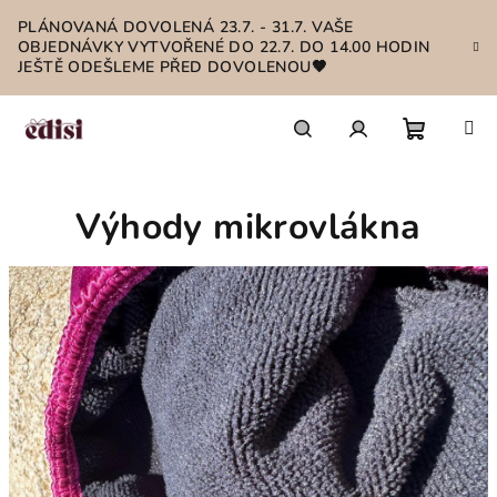
Přejít
PLÁNOVANÁ DOVOLENÁ 23.7. - 31.7. VAŠE
na
OBJEDNÁVKY VYTVOŘENÉ DO 22.7. DO 14.00 HODIN
obsah
JEŠTĚ ODEŠLEME PŘED DOVOLENOU🤎
Nákupn
Hledat
Přihlášení
Výhody mikrovlákna
košík