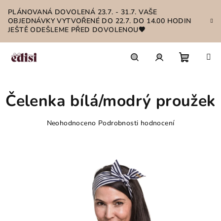
Přejít
PLÁNOVANÁ DOVOLENÁ 23.7. - 31.7. VAŠE
na
OBJEDNÁVKY VYTVOŘENÉ DO 22.7. DO 14.00 HODIN
obsah
JEŠTĚ ODEŠLEME PŘED DOVOLENOU🤎
Nákupn
Hledat
Přihlášení
Čelenka bílá/modrý proužek
košík
Průměrné
Neohodnoceno
Podrobnosti hodnocení
hodnocení
produktu
je
0,0
z
5
hvězdiček.