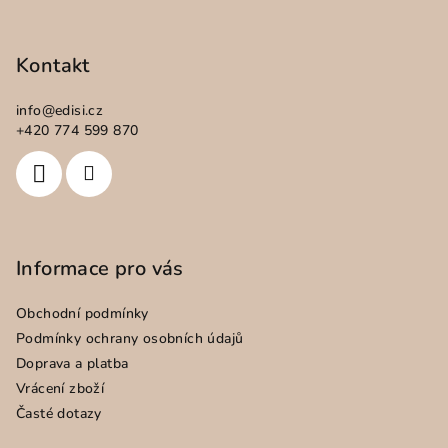
Z
á
p
Kontakt
a
info
@
edisi.cz
t
+420 774 599 870
í
Informace pro vás
Obchodní podmínky
Podmínky ochrany osobních údajů
Doprava a platba
Vrácení zboží
Časté dotazy