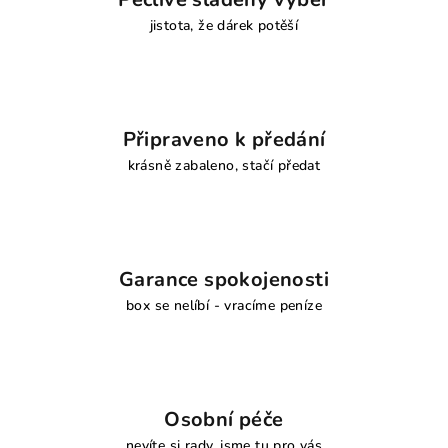
jistota, že dárek potěší
Připraveno k předání
krásně zabaleno, stačí předat
Garance spokojenosti
box se nelíbí - vracíme peníze
Osobní péče
nevíte si rady, jsme tu pro vás