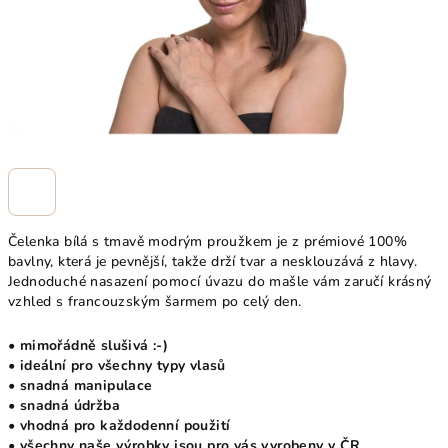
Čelenka bílá s tmavě modrým proužkem je z prémiové 100%
bavlny, která je pevnější, takže drží tvar a nesklouzává z hlavy.
Jednoduché nasazení pomocí úvazu do mašle vám zaručí krásný
vzhled s francouzským šarmem po celý den.
• mimořádně slušivá :-)
• ideální pro všechny typy vlasů
• snadná manipulace
• snadná údržba
• vhodná pro každodenní použití
• všechny naše výrobky jsou pro vás vyrobeny v ČR