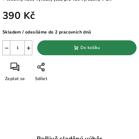
390 Kč
Měrná
Skladem / odesíláme do 2 pracovních dnů
cena:
−
+
Do košíku
Zeptat se
Sdílet
Pečlivě sladěný výběr