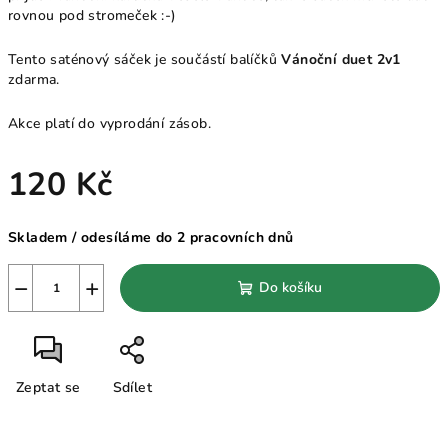
rovnou pod stromeček :-)
Tento saténový sáček je součástí balíčků
Vánoční duet 2v1
zdarma.
Akce platí do vyprodání zásob.
120 Kč
Měrná
Skladem / odesíláme do 2 pracovních dnů
cena:
−
+
Do košíku
Zeptat se
Sdílet