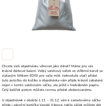
Chcete vaši objednávku věnovat jako dárek? Máme pro vás
krásné dárkové balení. Velký saténový sáček ve stříbrné barvě se
zlatavým štítkem EDISI pro vaše milé. Jednoduše stačí přidat
tuto položku do košíku a objednávka vám přijde krásně zabalená
nejen v tomto saténovém sáčku, ale ještě v hedvábném papíru.
Celý balíček potom můžete rovnou předat obdarovanému.
U objednávek v období 1.11. – 31.12. vám k sametovému sáčku
přijde i vánoční kartička Veselé Vánoce, takže sáček můžete dát