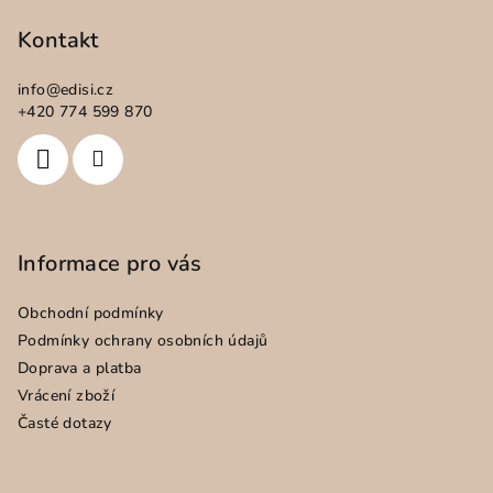
á
p
Kontakt
a
info
@
edisi.cz
t
+420 774 599 870
í
Informace pro vás
Obchodní podmínky
Podmínky ochrany osobních údajů
Doprava a platba
Vrácení zboží
Časté dotazy