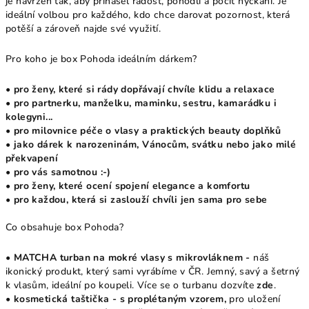
je navržen tak, aby přinášel radost, pohodlí a pocit hýčkání. Je
ideální volbou pro každého, kdo chce darovat pozornost, která
potěší a zároveň najde své využití.
Pro koho je box Pohoda ideálním dárkem?
• pro ženy, které si rády dopřávají chvíle klidu a relaxace
• pro partnerku, manželku, maminku, sestru, kamarádku i
kolegyni...
• pro milovnice péče o vlasy a praktických beauty doplňků
• jako dárek k narozeninám, Vánocům, svátku nebo jako milé
překvapení
• pro vás samotnou :-)
• pro ženy, které ocení spojení elegance a komfortu
• pro každou, která si zaslouží chvíli jen sama pro sebe
Co obsahuje box Pohoda?
• MATCHA turban na mokré vlasy s mikrovláknem -
náš
ikonický produkt, který sami vyrábíme v ČR. Jemný, savý a šetrný
k vlasům, ideální po koupeli. Více se o turbanu dozvíte
zde
.
• kosmetická taštička - s proplétaným vzorem,
pro uložení