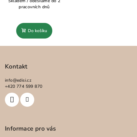
Skladem / odesíláme do 2
pracovních dnů
Do košíku
Z
á
p
Kontakt
a
info
@
edisi.cz
t
+420 774 599 870
í
Informace pro vás