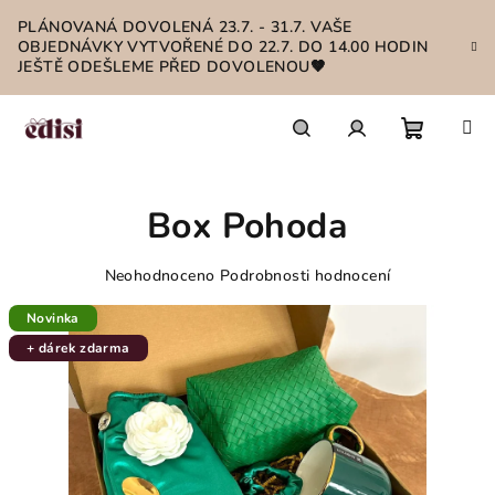
Přejít
PLÁNOVANÁ DOVOLENÁ 23.7. - 31.7. VAŠE
na
OBJEDNÁVKY VYTVOŘENÉ DO 22.7. DO 14.00 HODIN
obsah
JEŠTĚ ODEŠLEME PŘED DOVOLENOU🤎
Nákupn
Hledat
Přihlášení
Box Pohoda
košík
Průměrné
Neohodnoceno
Podrobnosti hodnocení
hodnocení
produktu
Novinka
je
+ dárek zdarma
0,0
z
5
hvězdiček.