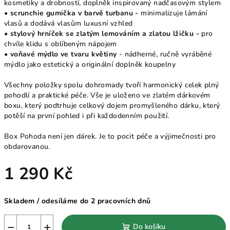
kosmetiky a drobností, doplněk inspirovaný nadčasovým stylem
• scrunchie gumička v barvě turbanu -
minimalizuje lámání
vlasů a dodává vlasům luxusní vzhled
•
stylový hrníček se zlatým lemováním a zlatou lžičku -
pro
chvíle klidu s oblíbeným nápojem
• voňavé mýdlo ve tvaru květiny
- nádherné, ručně vyráběné
mýdlo jako estetický a originální doplněk koupelny
Všechny položky spolu dohromady tvoří harmonický celek plný
pohodlí a praktické péče. Vše je uloženo ve zlatém dárkovém
boxu, který podtrhuje celkový dojem promyšleného dárku, který
potěší na první pohled i při každodenním použití.
Box Pohoda není jen dárek. Je to pocit péče a výjimečnosti pro
obdarovanou.
1 290 Kč
Měrná
Skladem / odesíláme do 2 pracovních dnů
cena:
−
+
Do košíku