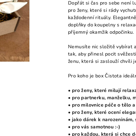
0,0
Dopřát si čas pro sebe není l
z
pro ženy, které si rády vychut
5
každodenní rituály. Elegantn
hvězdiček.
doplňky do koupelny s relaxa
příjemný okamžik odpočinku.
Nemusíte nic složitě vybírat 
tak, aby přinesl pocit svěžest
ženu, která si zaslouží chvíli
Pro koho je box Čistota ideá
• pro ženy, které milují rel
• pro partnerku, manželku, m
• pro milovnice péče o tělo a
• pro ženy, které ocení eleg
• jako dárek k narozeninám, 
• pro vás samotnou :-)
• pro každou, která si chce d