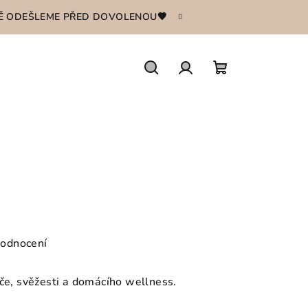
ŠTĚ ODEŠLEME PŘED DOVOLENOU🤎
Hledat
Přihlášení
Nákupní
košík
hodnocení
éče, svěžesti a domácího wellness.