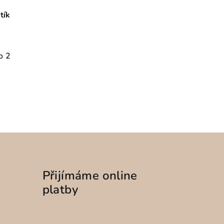
tík
o 2
Přijímáme online
platby