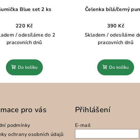
umička Blue set 2 ks
Čelenka bílá/černý pun
220 Kč
390 Kč
ladem / odesíláme do 2
Skladem / odesíláme d
pracovních dnů
pracovních dnů
Do košíku
Do košíku
rmace pro vás
Přihlášení
dní podmínky
E-mail
ky ochrany osobních údajů