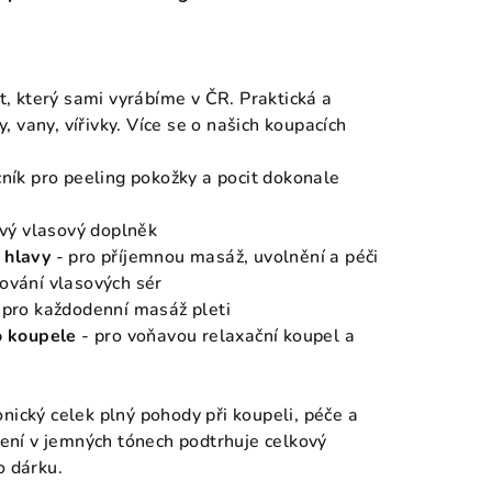
t, který sami vyrábíme v ČR. Praktická a
y, vany, vířivky. Více se o našich koupacích
ík pro peeling pokožky a pocit dokonale
ový vlasový doplněk
 hlavy
- pro příjemnou masáž, uvolnění a péči
cování vlasových sér
 pro každodenní masáž pleti
o koupele
- pro voňavou relaxační koupel a
ický celek plný pohody při koupeli, péče a
lení v jemných tónech podtrhuje celkový
o dárku.