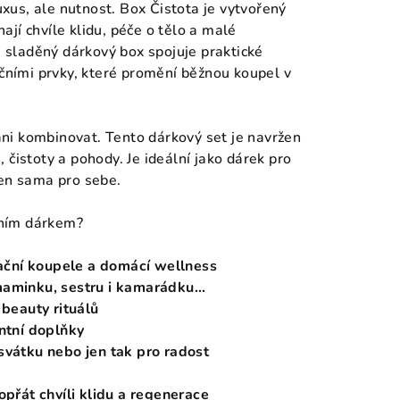
uxus, ale nutnost. Box Čistota je vytvořený
nají chvíle klidu, péče o tělo a malé
ě sladěný dárkový box spojuje praktické
čními prvky, které promění běžnou koupel v
ani kombinovat. Tento dárkový set je navržen
i, čistoty a pohody. Je ideální jako dárek pro
 jen sama pro sebe.
lním dárkem?
axační koupele a domácí wellness
aminku, sestru i kamarádku...
 beauty rituálů
antní doplňky
svátku nebo jen tak pro radost
opřát chvíli klidu a regenerace