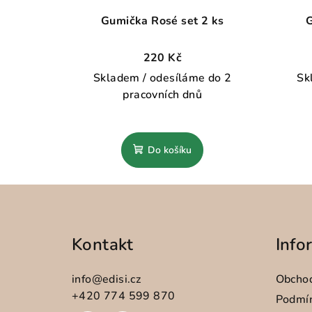
Gumička Rosé set 2 ks
G
220 Kč
Skladem / odesíláme do 2
Sk
pracovních dnů
Do košíku
Z
á
Kontakt
Info
p
a
info
@
edisi.cz
Obcho
t
+420 774 599 870
Podmín