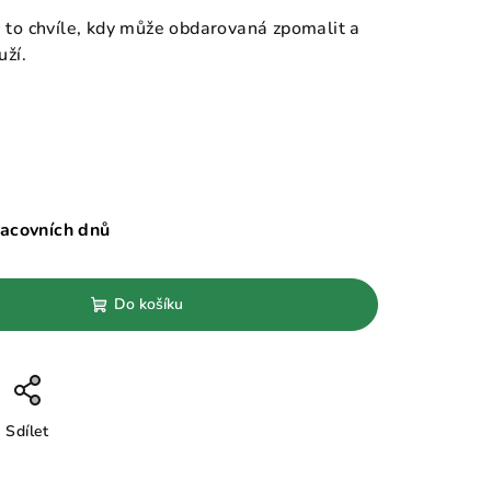
e to chvíle, kdy může obdarovaná zpomalit a
uží.
racovních dnů
Do košíku
Sdílet