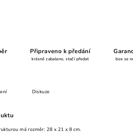
běr
Připraveno k předání
Garanc
krásně zabaleno, stačí předat
box se n
ení
Diskuze
duktu
trukturou má rozměr: 28 x 21 x 8 cm.