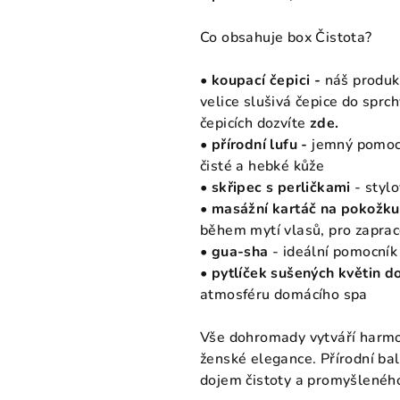
Co obsahuje box Čistota?
• koupací čepici -
náš produk
velice slušivá čepice do sprch
čepicích dozvíte
zde
.
• přírodní lufu -
jemný pomocn
čisté a hebké kůže
•
skřipec s perličkami
- styl
• masážní kartáč na pokožku
během mytí vlasů, pro zapra
• gua-sha
- ideální pomocník
•
pytlíček sušených květin d
atmosféru domácího spa
Vše dohromady vytváří harmon
ženské elegance. Přírodní ba
dojem čistoty a promyšlenéh