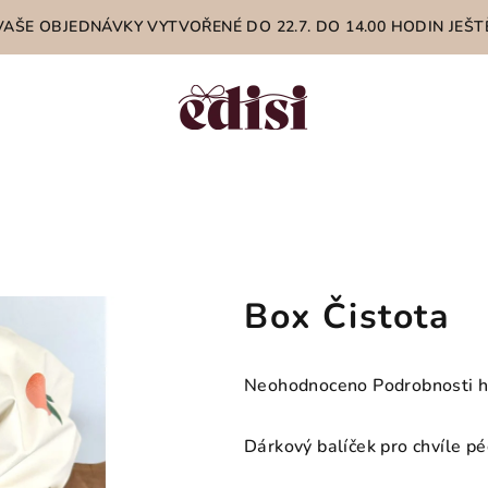
 VAŠE OBJEDNÁVKY VYTVOŘENÉ DO 22.7. DO 14.00 HODIN JE
Box Čistota
Průměrné
Neohodnoceno
Podrobnosti 
hodnocení
produktu
Dárkový balíček pro chvíle p
je