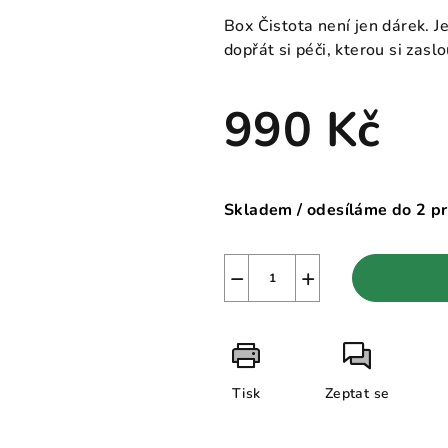
Box Čistota není jen dárek. J
dopřát si péči, kterou si zaslo
990 Kč
Měrná
cena:
Skladem / odesíláme do 2 p
−
+
Tisk
Zeptat se