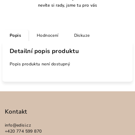
nevíte si rady, jsme tu pro vás
Popis
Hodnocení
Diskuze
Detailní popis produktu
Popis produktu není dostupný
Z
á
p
Kontakt
a
info
@
edisi.cz
t
+420 774 599 870