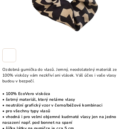
Ozdobná gumička do vlasů. Jemný, neodolatelný materiál ze
100% viskózy vám nezkřiví ani vlásek. Váš účes i vaše vlasy
budou v bezpečí.
• 100% EcoVero viskóza
• šetrný materiál, který neláme vlasy
• neutrální grafický vzor v černo/béžové kombinaci
• pro všechny typy vlasů
• vhodná i pro velmi objemné kudrnaté vlasy jen na jedno
nasazení např. pod bonnet na spaní
• šířka látky na gumičce je cca 5 cm