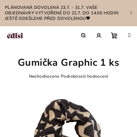
Přejít
PLÁNOVANÁ DOVOLENÁ 23.7. - 31.7. VAŠE
na
OBJEDNÁVKY VYTVOŘENÉ DO 22.7. DO 14.00 HODIN
obsah
JEŠTĚ ODEŠLEME PŘED DOVOLENOU🤎
Nákupn
Hledat
Přihlášení
Gumička Graphic 1 ks
košík
Průměrné
Neohodnoceno
Podrobnosti hodnocení
hodnocení
produktu
je
0,0
z
5
hvězdiček.