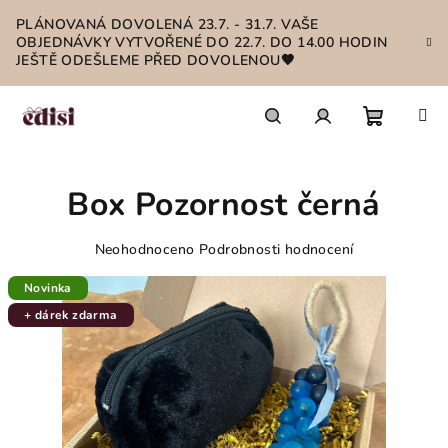
Přejít
PLÁNOVANÁ DOVOLENÁ 23.7. - 31.7. VAŠE
na
OBJEDNÁVKY VYTVOŘENÉ DO 22.7. DO 14.00 HODIN
obsah
JEŠTĚ ODEŠLEME PŘED DOVOLENOU🤎
Nákupn
Hledat
Přihlášení
Box Pozornost černá
košík
Průměrné
Neohodnoceno
Podrobnosti hodnocení
hodnocení
produktu
Novinka
je
+ dárek zdarma
0,0
z
5
hvězdiček.