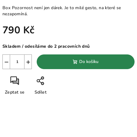
Box Pozornost není jen dárek. Je to milé gesto, na které se
nezapomíná.
790 Kč
Měrná
Skladem / odesíláme do 2 pracovních dnů
cena:
−
+
Do košíku
Zeptat se
Sdílet