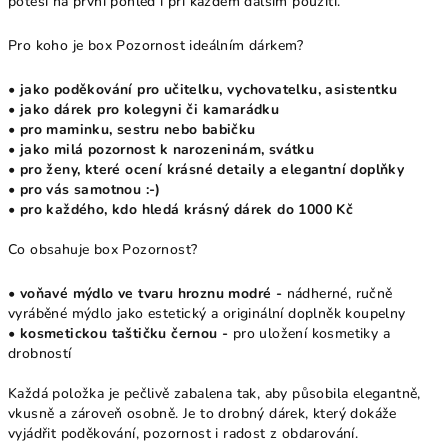
potěší na první pohled i při každém dalším použití.
Pro koho je box Pozornost ideálním dárkem?
• jako poděkování pro učitelku, vychovatelku, asistentku
• jako dárek pro kolegyni či kamarádku
• pro maminku, sestru nebo babičku
• jako milá pozornost k narozeninám, svátku
• pro ženy, které ocení krásné detaily a elegantní doplňky
• pro vás samotnou :-)
• pro každého, kdo hledá krásný dárek do 1000 Kč
Co obsahuje box Pozornost?
• voňavé mýdlo ve tvaru hroznu modré -
nádherné, ručně
vyráběné mýdlo jako estetický a originální doplněk koupelny
• kosmetickou taštičku černou -
pro uložení kosmetiky a
drobností
Každá položka je pečlivě zabalena tak, aby působila elegantně,
vkusně a zároveň osobně. Je to drobný dárek, který dokáže
vyjádřit poděkování, pozornost i radost z obdarování.