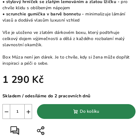
• stylový hrníček se zlatým lemováním a zlatou lžičku -
pro
chvíle klidu s oblíbeným nápojem
• scrunchie gumička v barvě bonnetu -
minimalizuje lámání
vlasů a dodává vlasům luxusní vzhled
Vše je uloženo ve zlatém dárkovém boxu, který podtrhuje
celkový dojem výjimečnosti a dělá z každého rozbalení malý
slavnostní okamžik.
Box Múza není jen dárek. Je to chvíle, kdy si žena může dopřát
inspiraci a péči o sebe.
1 290 Kč
Měrná
Skladem / odesíláme do 2 pracovních dnů
cena:
−
+
Do košíku