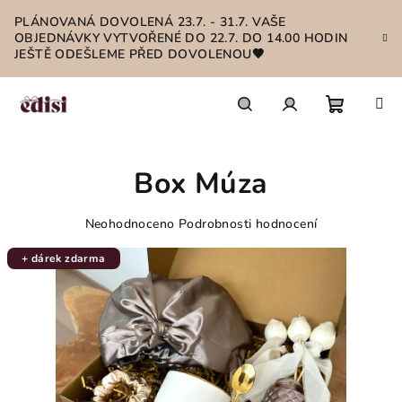
Přejít
PLÁNOVANÁ DOVOLENÁ 23.7. - 31.7. VAŠE
na
OBJEDNÁVKY VYTVOŘENÉ DO 22.7. DO 14.00 HODIN
obsah
JEŠTĚ ODEŠLEME PŘED DOVOLENOU🤎
Nákupn
Hledat
Přihlášení
Box Múza
košík
Průměrné
Neohodnoceno
Podrobnosti hodnocení
hodnocení
produktu
+ dárek zdarma
je
0,0
z
5
hvězdiček.