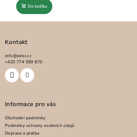
Do košíku
Z
á
p
Kontakt
a
info
@
edisi.cz
t
+420 774 599 870
í
Informace pro vás
Obchodní podmínky
Podmínky ochrany osobních údajů
Doprava a platba