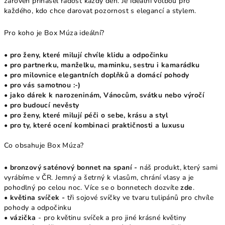
zároveň přinášel radost každý den. Je ideální volbou pro
každého, kdo chce darovat pozornost s elegancí a stylem.
Pro koho je Box Múza ideální?
• pro ženy, které milují chvíle klidu a odpočinku
• pro partnerku, manželku, maminku, sestru i kamarádku
• pro milovnice elegantních doplňků a domácí pohody
• pro vás samotnou :-)
• jako dárek k narozeninám, Vánocům, svátku nebo výročí
• pro budoucí nevěsty
• pro ženy, které milují péči o sebe, krásu a styl
• pro ty, které ocení kombinaci praktičnosti a luxusu
Co obsahuje Box Múza?
• bronzový saténový bonnet na spaní -
náš produkt, který sami
vyrábíme v ČR. Jemný a šetrný k vlasům, chrání vlasy a je
pohodlný po celou noc. Více se o bonnetech dozvíte
zde
.
• květina svíček -
tři sojové svíčky ve tvaru tulipánů pro chvíle
pohody a odpočinku
• vázička
- pro květinu svíček a pro jiné krásné květiny